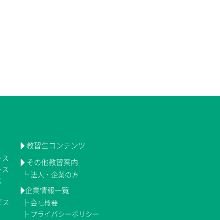
教習生コンテンツ
ース
その他教習案内
ース
└
法人・企業の方
ス
企業情報一覧
ビス
├
会社概要
├
プライバシーポリシー