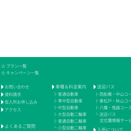
☆
プラン一覧
☆
キャンペーン一覧
車種＆料金案内
送迎バス
お問い合わせ
├
普通自動車
├
西船橋・中山コ
資料請求
├
準中型自動車
├
東松戸・秋山コ
仮入所お申し込み
├
中型自動車
├
八幡・鬼越コー
アクセス
├
大型自動二輪車
└
送迎バス
定位置情報サー
├
普通自動二輪車
よくあるご質問
└
小型自動二輪車
入所について