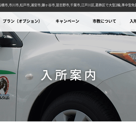
橋市,市川市,松戸市,浦安市,鎌ヶ谷市,習志野市,千葉市,江戸川区,葛飾区で大型2輪,準中
プラン（オプション）
キャンペーン
市教について
入