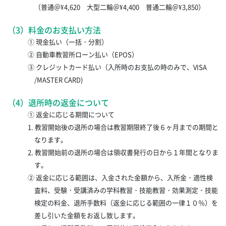
（普通＠¥4,620 大型二輪＠¥4,400 普通二輪＠¥3,850）
（3）料金のお支払い方法
① 現金払い（一括・分割）
② 自動車教習所ローン払い（EPOS）
③ クレジットカード払い（入所時のお支払の時のみで、VISA
/MASTER CARD)
（4）退所時の返金について
① 返金に応じる期間について
1. 教習開始後の退所の場合は教習期限終了後６ヶ月までの期間と
なります。
2. 教習開始前の退所の場合は領収書発行の日から１年間となりま
す。
② 返金に応じる範囲は、入金された金額から、入所金・適性検
査料、受験・受講済みの学科教習・技能教習・効果測定・技能
検定の料金、退所手数料（返金に応じる範囲の一律１０％）を
差し引いた金額をお返し致します。