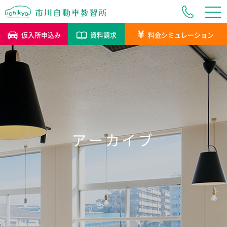
tog
tog
仮入所申込み
資料請求
料金シミュレーション
アーカイブ